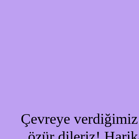
Çevreye verdiğimiz 
özür dileriz! Harik