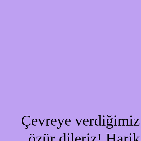
Çevreye verdiğimiz 
özür dileriz! Harik