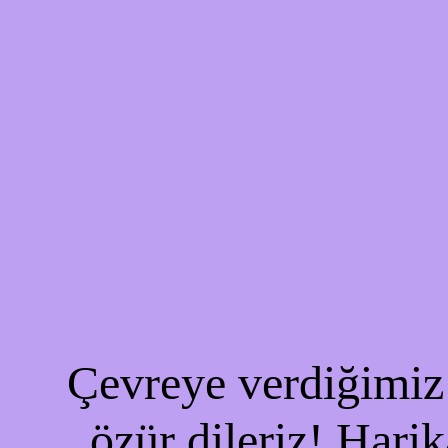
Çevreye verdiğimiz 
özür dileriz! Harik