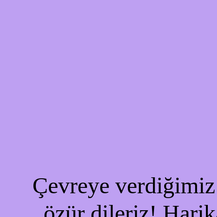
Çevreye verdiğimiz 
özür dileriz! Harik