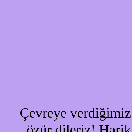
Çevreye verdiğimiz 
özür dileriz! Harik