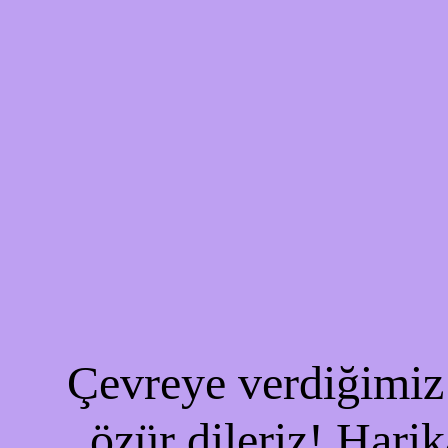
Çevreye verdiğimiz 
özür dileriz! Harik