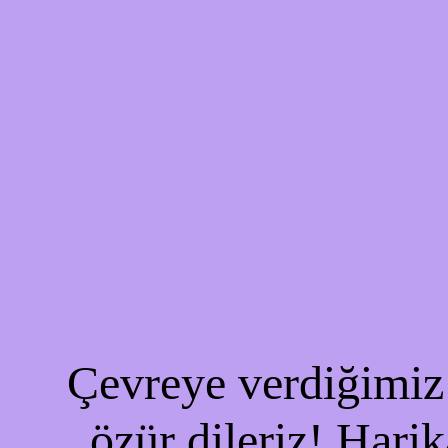
Çevreye verdiğimiz 
özür dileriz! Harik