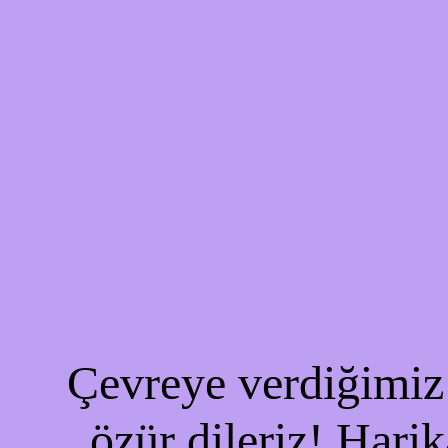
Çevreye verdiğimiz 
özür dileriz! Harik