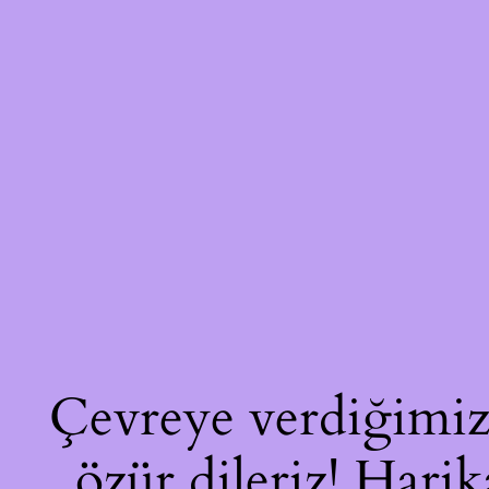
Çevreye verdiğimiz 
özür dileriz! Harik