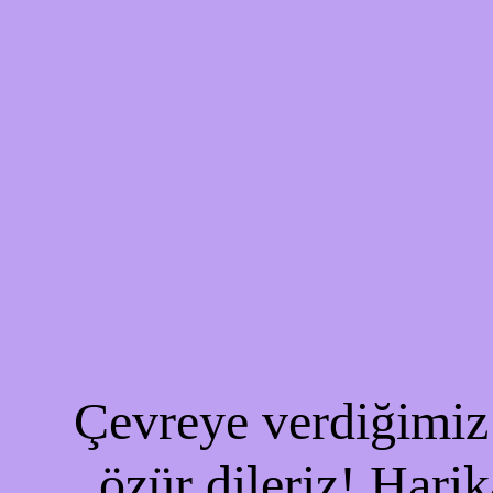
Çevreye verdiğimiz 
özür dileriz! Harik