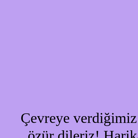
Çevreye verdiğimiz 
özür dileriz! Harik