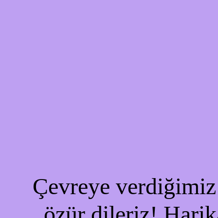
Çevreye verdiğimiz 
özür dileriz! Harik