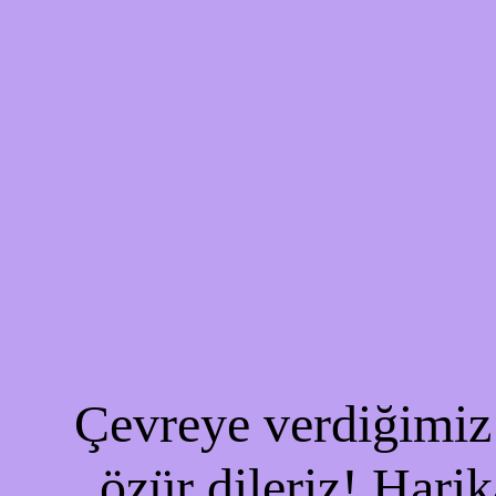
Çevreye verdiğimiz 
özür dileriz! Harik