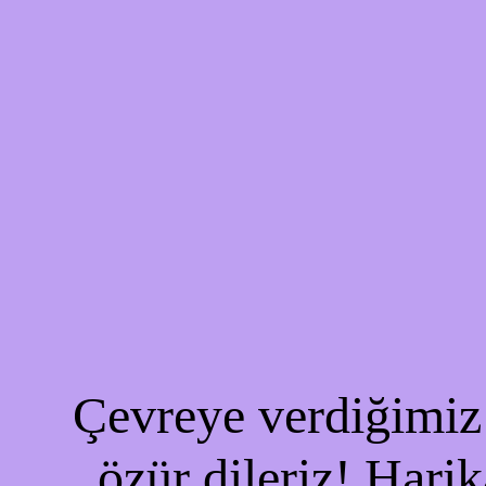
Çevreye verdiğimiz 
özür dileriz! Harik