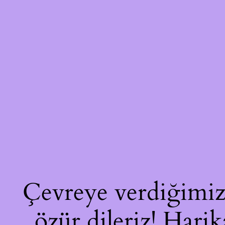
Çevreye verdiğimiz 
özür dileriz! Harik