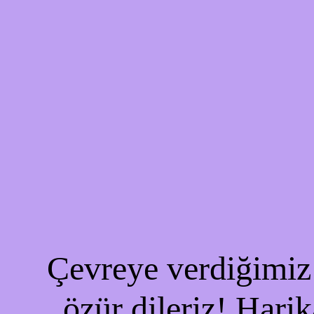
Çevreye verdiğimiz 
özür dileriz! Harik