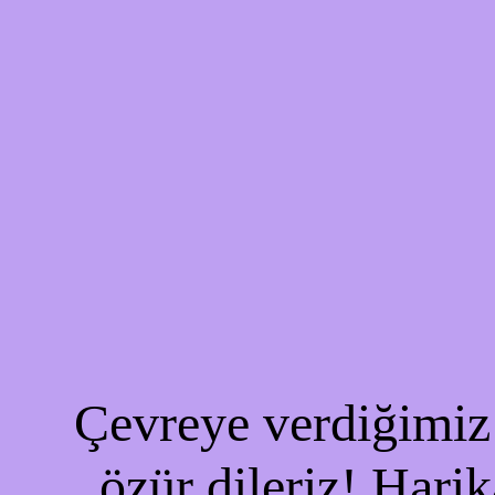
Çevreye verdiğimiz 
özür dileriz! Harik