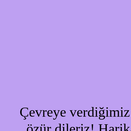
Çevreye verdiğimiz 
özür dileriz! Harik