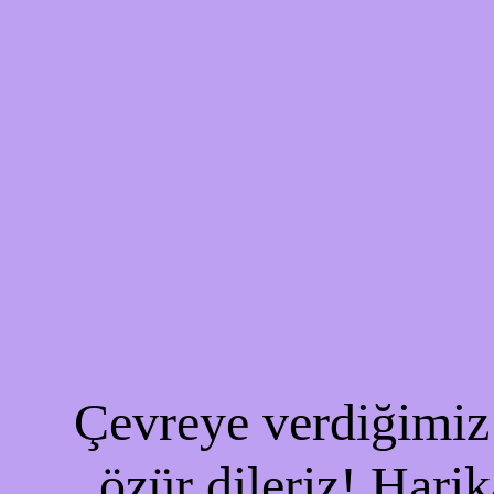
Çevreye verdiğimiz 
özür dileriz! Harik