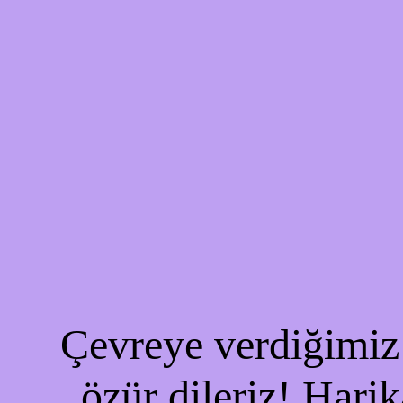
Çevreye verdiğimiz 
özür dileriz! Harik