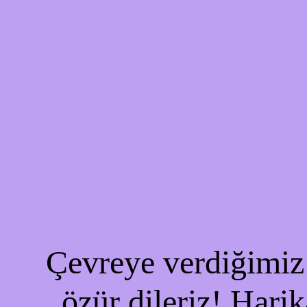
Çevreye verdiğimiz 
özür dileriz! Harik