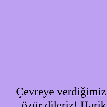
Çevreye verdiğimiz 
özür dileriz! Harik