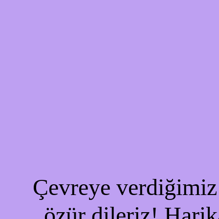
Çevreye verdiğimiz 
özür dileriz! Harik