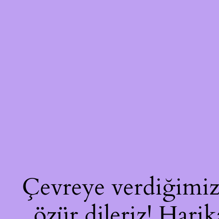
Çevreye verdiğimiz 
özür dileriz! Harik