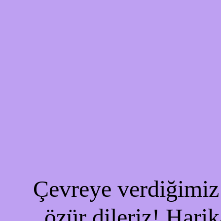
Çevreye verdiğimiz 
özür dileriz! Harik