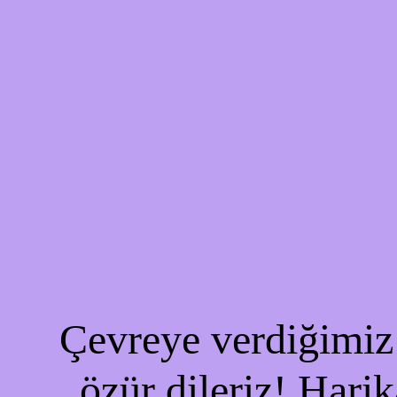
Çevreye verdiğimiz 
özür dileriz! Harik