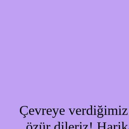
Çevreye verdiğimiz 
özür dileriz! Harik