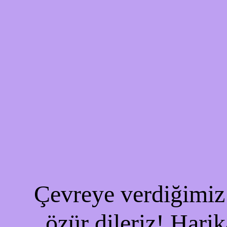
Çevreye verdiğimiz 
özür dileriz! Harik