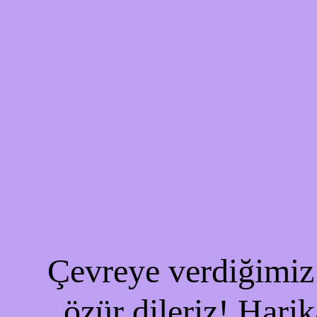
Çevreye verdiğimiz 
özür dileriz! Harik