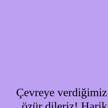
Çevreye verdiğimiz 
özür dileriz! Harik