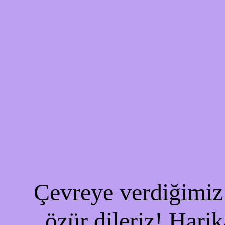
Çevreye verdiğimiz 
özür dileriz! Harik