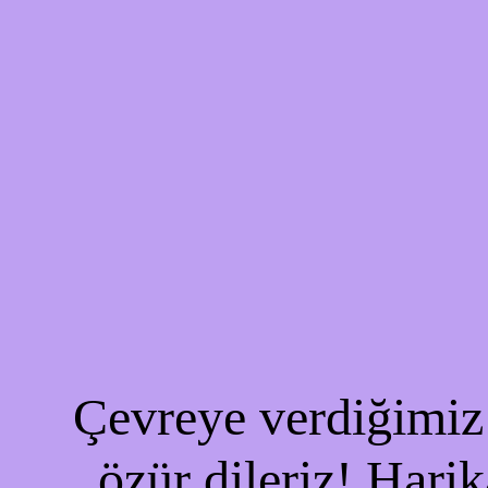
Çevreye verdiğimiz 
özür dileriz! Harik