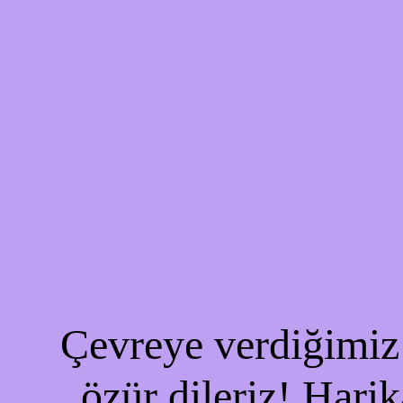
Çevreye verdiğimiz 
özür dileriz! Harik