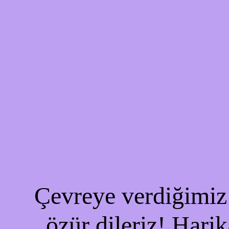
Çevreye verdiğimiz 
özür dileriz! Harik