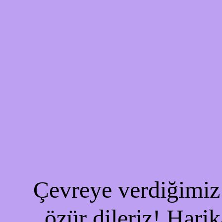
Çevreye verdiğimiz 
özür dileriz! Harik