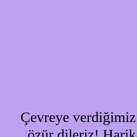
Çevreye verdiğimiz 
özür dileriz! Harik