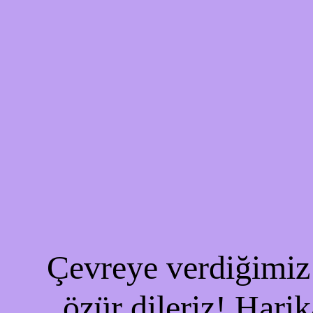
Çevreye verdiğimiz 
özür dileriz! Harik