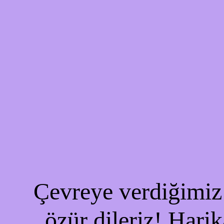
Çevreye verdiğimiz 
özür dileriz! Harik