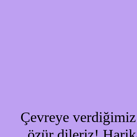
Çevreye verdiğimiz 
özür dileriz! Harik