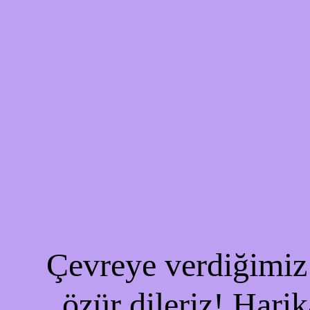
Çevreye verdiğimiz 
özür dileriz! Harik