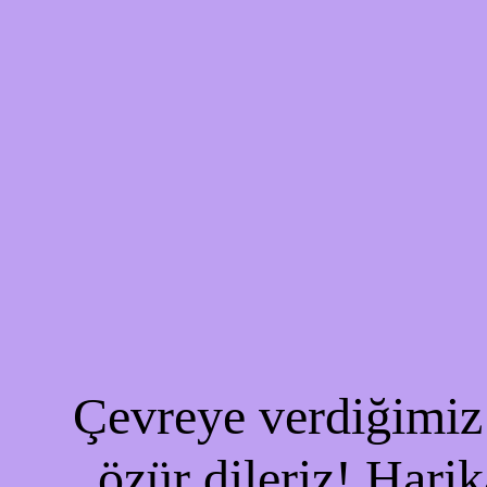
Çevreye verdiğimiz 
özür dileriz! Harik