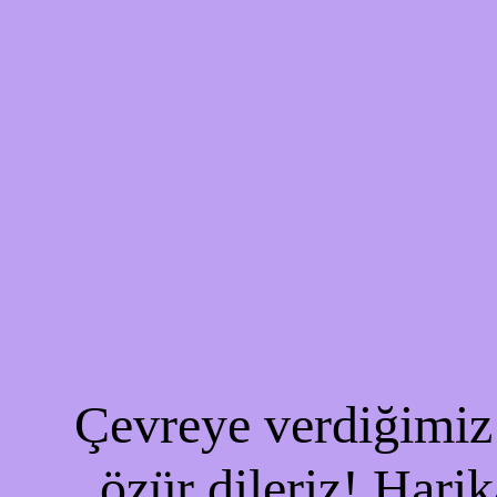
Çevreye verdiğimiz 
özür dileriz! Harik