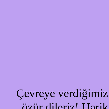
Çevreye verdiğimiz 
özür dileriz! Harik