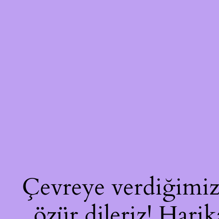
Çevreye verdiğimiz 
özür dileriz! Harik