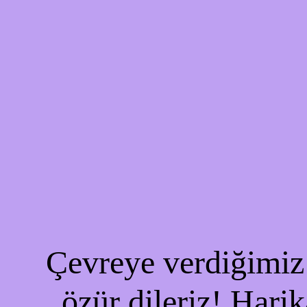
Çevreye verdiğimiz 
özür dileriz! Harik