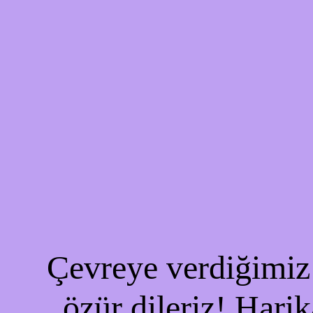
Çevreye verdiğimiz 
özür dileriz! Harik