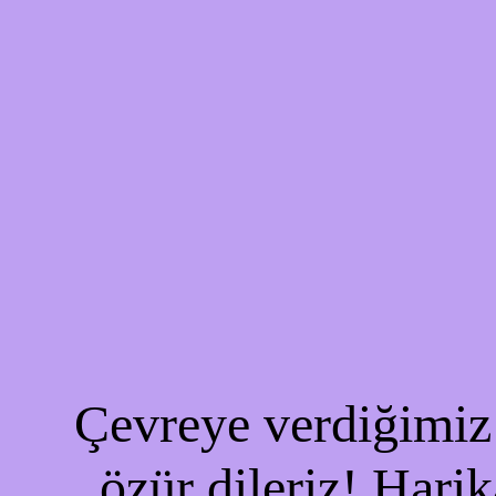
Çevreye verdiğimiz 
özür dileriz! Harik