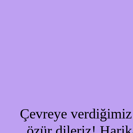
Çevreye verdiğimiz 
özür dileriz! Harik