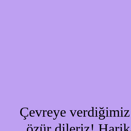
Çevreye verdiğimiz 
özür dileriz! Harik