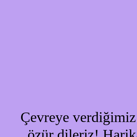
Çevreye verdiğimiz 
özür dileriz! Harik